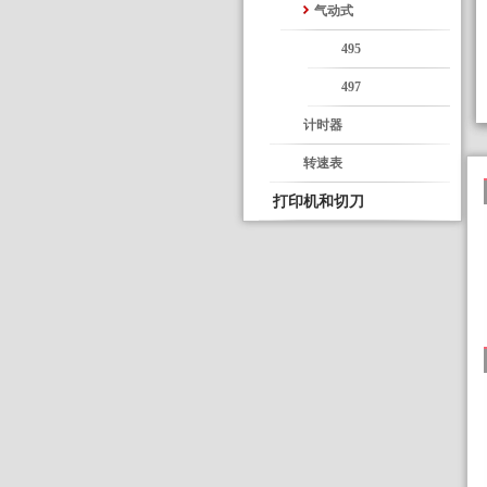
气动式
495
497
计时器
转速表
打印机和切刀